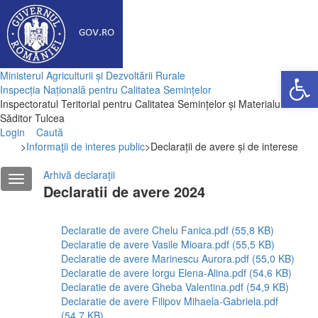
Deschide ba
Ministerul Agriculturii și Dezvoltării Rurale
Inspecția Națională pentru Calitatea Semințelor
Inspectoratul Teritorial pentru Calitatea Semințelor și Materialului
Săditor Tulcea
Login
Caută
>
Informaţii de interes public
>
Declarații de avere și de interese
Arhivă declaraţii
Declaratii de avere 2024
Declaratie de avere Chelu Fanica.pdf (55,8 KB)
Declaratie de avere Vasile Mioara.pdf (55,5 KB)
Declaratie de avere Marinescu Aurora.pdf (55,0 KB)
Declaratie de avere Iorgu Elena-Alina.pdf (54,6 KB)
Declaratie de avere Gheba Valentina.pdf (54,9 KB)
Declaratie de avere Filipov Mihaela-Gabriela.pdf
(54,7 KB)