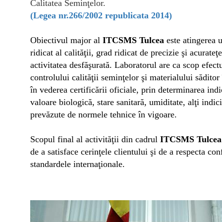
Calitatea Semin
ţ
elor.
(Legea nr.266/2002
republicata 2014)
Obiectivul major al
ITCSMS Tulcea
este atingerea 
ridicat al calităţii, grad ridicat de precizie şi acurateţe
activitatea desfăşurată. Laboratorul are ca scop efect
controlului calităţii seminţelor şi materialului săditor 
în vederea certificării oficiale, prin determinarea indi
valoare biologică, stare sanitară, umiditate, alţi indic
prevăzute de normele tehnice în vigoare.
Scopul final al activităţii din cadrul
ITCSMS Tulcea
de a satisface cerinţele clientului şi de a respecta co
standardele internaţionale.