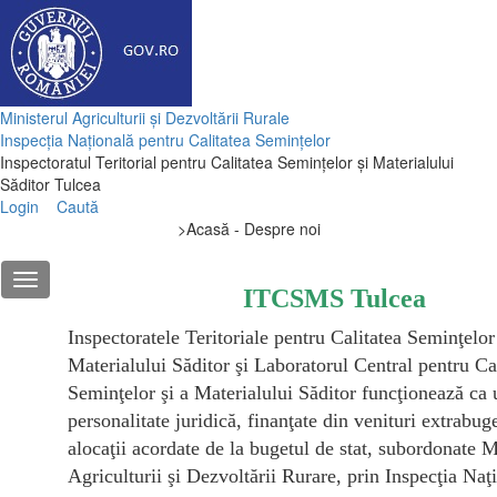
Ministerul Agriculturii și Dezvoltării Rurale
Inspecția Națională pentru Calitatea Semințelor
Inspectoratul Teritorial pentru Calitatea Semințelor și Materialului
Săditor Tulcea
Login
Caută
>
Acasă - Despre noi
ITCSMS Tulcea
Inspectoratele Teritoriale pentru Calitatea Seminţelor 
Materialului Săditor şi Laboratorul Central pentru Ca
Seminţelor şi a Materialului S
ă
ditor funcţionează ca 
personalitate juridică, finanţate din venituri extrabuge
alocaţii acordate de la bugetul de stat, subordonate M
Agriculturii şi Dezvoltării Rurare, prin Inspec
ţ
ia Na
ţ