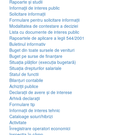
Rapoarte și studii
Informaţii de interes public
Solicitare informații
Formulare pentru solicitare informații
Modalitatea de contestare a deciziei
Lista cu documente de interes public
Rapoartele de aplicare a legii 544/2001
Buletinul informativ
Buget din toate sursele de venituri
Buget pe surse de finanțare
Situația plăților (execuția bugetară)
Situația drepturilor salariale
Statul de functii
Bilanțuri contabile
Achiziții publice
Declarații de avere și de interese
Arhivă declaraţii
Formulare tip
Informații de interes tehnic
Cataloage soiuri/hibrizi
Activitate
Înregistrare operatori economici
Inspecţia în câmp