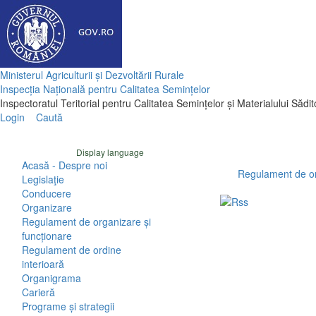
Ministerul Agriculturii și Dezvoltării Rurale
Inspecția Națională pentru Calitatea Semințelor
Inspectoratul Teritorial pentru Calitatea Semințelor și Materialului Sădi
Login
Caută
Display language
Acasă - Despre noi
Regulament de or
Legislaţie
Conducere
Organizare
Regulament de organizare și
funcționare
Regulament de ordine
interioară
Organigrama
Carieră
Programe și strategii