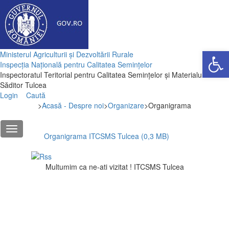
Deschide ba
Ministerul Agriculturii și Dezvoltării Rurale
Inspecția Națională pentru Calitatea Semințelor
Inspectoratul Teritorial pentru Calitatea Semințelor și Materialului
Săditor Tulcea
Login
Caută
>
Acasă - Despre noi
>
Organizare
>
Organigrama
Organigrama ITCSMS Tulcea (0,3 MB)
Multumim ca ne-ati vizitat ! ITCSMS Tulcea